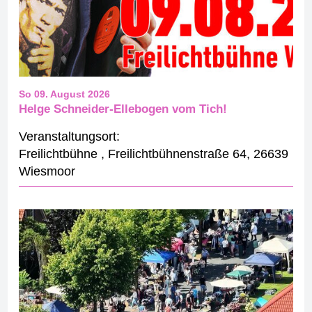
So 09. August 2026
Helge Schneider-Ellebogen vom Tich!
Veranstaltungsort:
Freilichtbühne
,
Freilichtbühnenstraße 64
,
26639
Wiesmoor