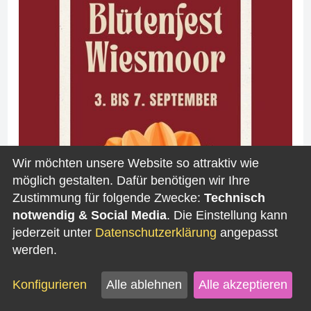
Wir möchten unsere Website so attraktiv wie
möglich gestalten. Dafür benötigen wir Ihre
Zustimmung für folgende Zwecke:
Technisch
notwendig & Social Media
. Die Einstellung kann
jederzeit unter
Datenschutzerklärung
angepasst
werden.
So 06. September 2026
Wahl des Blütenkönigshauses - 74. Blütenfest
Konfigurieren
Alle ablehnen
Alle akzeptieren
Wiesmoor