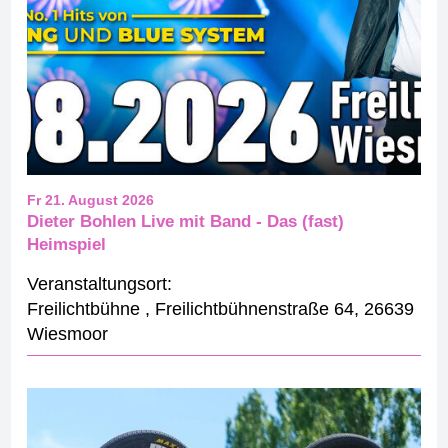
Fr 21. August 2026
Dieter Bohlen Live mit Band - Das (fast)
Heimspiel
Veranstaltungsort:
Freilichtbühne
,
Freilichtbühnenstraße 64
,
26639
Wiesmoor