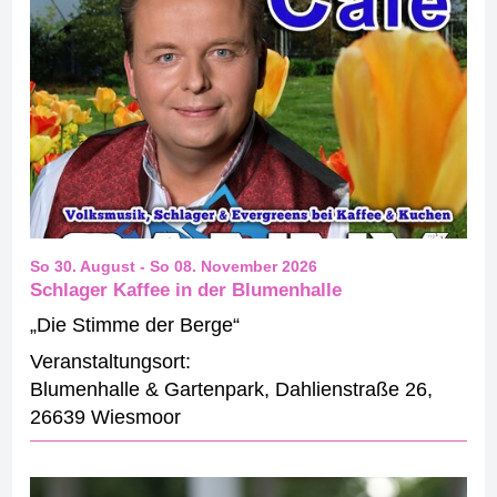
So 30. August
-
So 08. November 2026
Schlager Kaffee in der Blumenhalle
„Die Stimme der Berge“
Veranstaltungsort:
Blumenhalle & Gartenpark
,
Dahlienstraße 26
,
26639 Wiesmoor