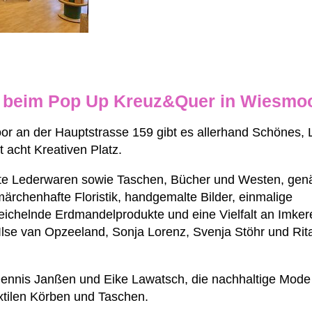
 beim Pop Up Kreuz&Quer in Wiesmo
r an der Hauptstrasse 159 gibt es allerhand Schönes, 
 acht Kreativen Platz.
lte Lederwaren sowie Taschen, Bücher und Westen, gen
märchenhafte Floristik, handgemalte Bilder, einmalige
ichelnde Erdmandelprodukte und eine Vielfalt an Imker
lse van Opzeeland, Sonja Lorenz, Svenja Stöhr und Rit
ennis Janßen und Eike Lawatsch, die nachhaltige Mode
xtilen Körben und Taschen.