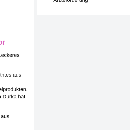
Ärzteförderung
or
Leckeres
ähtes aus
eiprodukten.
a Durka hat
 aus