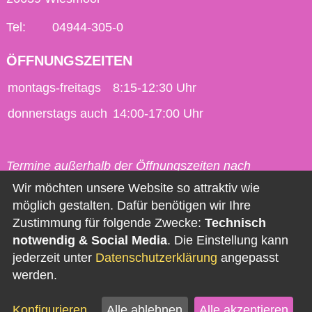
Tel:
04944-305-0
ÖFFNUNGSZEITEN
montags-freitags
8:15-12:30 Uhr
donnerstags auch
14:00-17:00 Uhr
Termine außerhalb der Öffnungszeiten nach
vorheriger Vereinbarung möglich.
Wir möchten unsere Website so attraktiv wie
möglich gestalten. Dafür benötigen wir Ihre
Kontakt
Zustimmung für folgende Zwecke:
Technisch
notwendig & Social Media
. Die Einstellung kann
Impressum
jederzeit unter
Datenschutzerklärung
angepasst
Datenschutz
werden.
Barrierefreiheit
Konfigurieren
Alle ablehnen
Alle akzeptieren