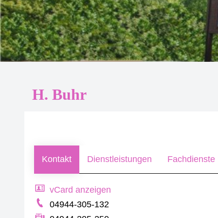
H. Buhr
Kontakt
Dienstleistungen
Fachdienste 
vCard anzeigen
04944-305-132