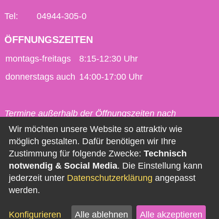
Tel:
04944-305-0
ÖFFNUNGSZEITEN
montags-freitags
8:15-12:30 Uhr
donnerstags auch
14:00-17:00 Uhr
Termine außerhalb der Öffnungszeiten nach
vorheriger Vereinbarung möglich.
Wir möchten unsere Website so attraktiv wie
möglich gestalten. Dafür benötigen wir Ihre
Kontakt
Zustimmung für folgende Zwecke:
Technisch
notwendig & Social Media
. Die Einstellung kann
Impressum
jederzeit unter
Datenschutzerklärung
angepasst
Datenschutz
werden.
Barrierefreiheit
Konfigurieren
Alle ablehnen
Alle akzeptieren
Newsletter abonnieren