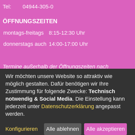
Tel:
04944-305-0
ÖFFNUNGSZEITEN
montags-freitags
8:15-12:30 Uhr
donnerstags auch
14:00-17:00 Uhr
Termine außerhalb der Öffnungszeiten nach
vorheriger Vereinbarung möglich.
Wir möchten unsere Website so attraktiv wie
möglich gestalten. Dafür benötigen wir Ihre
Kontakt
Zustimmung für folgende Zwecke:
Technisch
notwendig & Social Media
. Die Einstellung kann
Impressum
jederzeit unter
Datenschutzerklärung
angepasst
Datenschutz
werden.
Barrierefreiheit
Konfigurieren
Alle ablehnen
Alle akzeptieren
Newsletter abonnieren