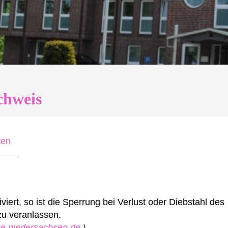
chweis
ten
iert, so ist die Sperrung bei Verlust oder Diebstahl des
zu veranlassen.
ice.niedersachsen.de
)