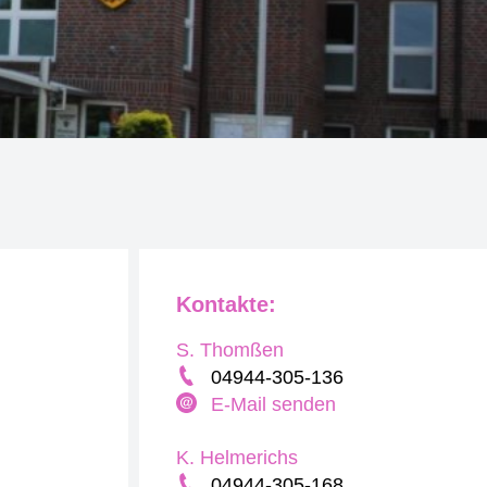
Kontakte:
S. Thomßen
04944-305-136
E-Mail senden
K. Helmerichs
04944-305-168