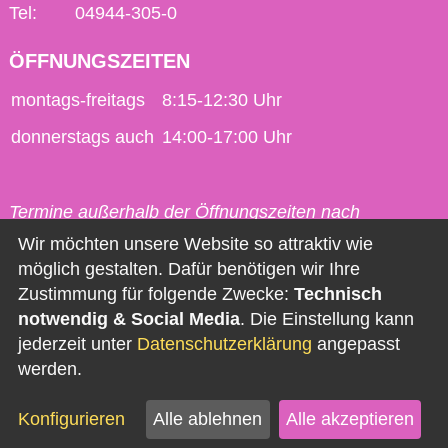
Tel:
04944-305-0
ÖFFNUNGSZEITEN
montags-freitags
8:15-12:30 Uhr
donnerstags auch
14:00-17:00 Uhr
Termine außerhalb der Öffnungszeiten nach
vorheriger Vereinbarung möglich.
Wir möchten unsere Website so attraktiv wie
möglich gestalten. Dafür benötigen wir Ihre
Kontakt
Zustimmung für folgende Zwecke:
Technisch
notwendig & Social Media
. Die Einstellung kann
Impressum
jederzeit unter
Datenschutzerklärung
angepasst
Datenschutz
werden.
Barrierefreiheit
Konfigurieren
Alle ablehnen
Alle akzeptieren
Newsletter abonnieren