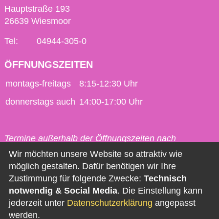
Hauptstraße 193
26639 Wiesmoor
Tel:
04944-305-0
ÖFFNUNGSZEITEN
montags-freitags
8:15-12:30 Uhr
donnerstags auch
14:00-17:00 Uhr
Termine außerhalb der Öffnungszeiten nach
vorheriger Vereinbarung möglich.
Wir möchten unsere Website so attraktiv wie
möglich gestalten. Dafür benötigen wir Ihre
Kontakt
Zustimmung für folgende Zwecke:
Technisch
notwendig & Social Media
. Die Einstellung kann
Impressum
jederzeit unter
Datenschutzerklärung
angepasst
Datenschutz
werden.