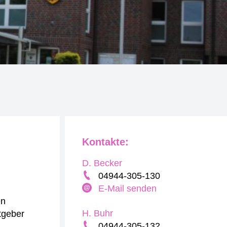
Kontakte:
D. Becker
04944-305-130
E-Mail senden
en
H. Buhr
tgeber
04944-305-132