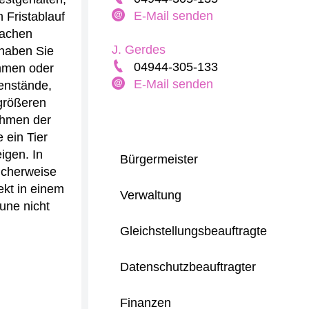
E-Mail senden
 Fristablauf
sachen
J. Gerdes
 haben Sie
04944-305-133
ommen oder
E-Mail senden
enstände,
größeren
ahmen der
 ein Tier
igen. In
Bürgermeister
icherweise
ekt in einem
Verwaltung
une nicht
Gleichstellungsbeauftragte
Datenschutzbeauftragter
Finanzen