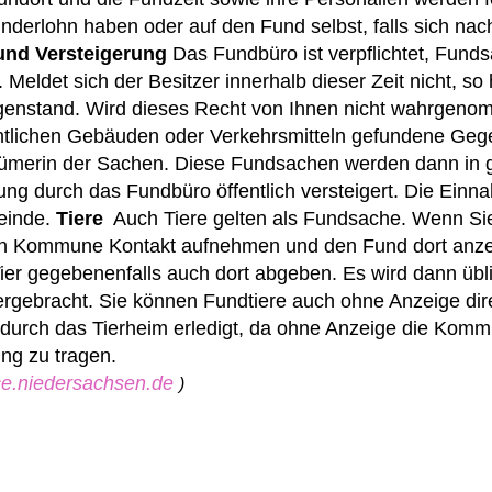
derlohn haben oder auf den Fund selbst, falls sich nach
nd Versteigerung
Das Fundbüro ist verpflichtet, Fund
eldet sich der Besitzer innerhalb dieser Zeit nicht, so
egenstand. Wird dieses Recht von Ihnen nicht wahrgen
entlichen Gebäuden oder Verkehrsmitteln gefundene Geg
tümerin der Sachen.
Diese Fundsachen werden dann in 
ung durch das Fundbüro öffentlich versteigert. Die Einn
einde.
Tiere
Auch Tiere gelten als Fundsache. Wenn Sie
gen Kommune Kontakt aufnehmen und den Fund dort anze
er gegebenenfalls auch dort abgeben. Es wird dann übl
ergebracht.
Sie können Fundtiere auch ohne Anzeige dir
durch das Tierheim erledigt, da ohne Anzeige die Komm
ung zu tragen.
ice.niedersachsen.de
)