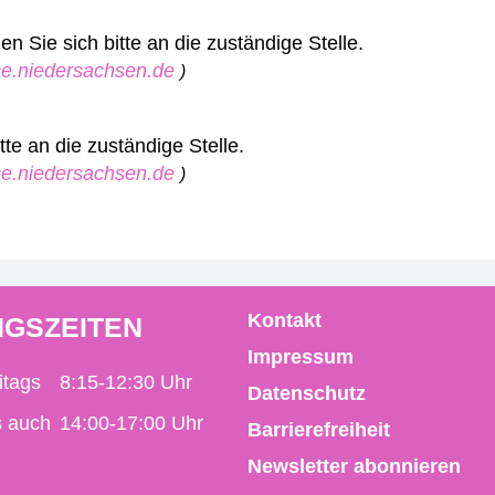
 Sie sich bitte an die zuständige Stelle.
ice.niedersachsen.de
)
te an die zuständige Stelle.
ice.niedersachsen.de
)
Kontakt
GSZEITEN
Impressum
itags
8:15-12:30 Uhr
Datenschutz
s auch
14:00-17:00 Uhr
Barrierefreiheit
Newsletter abonnieren