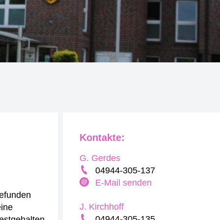
Kontakte:
G. Gerdes
04944-305-137
E-Mail senden
gefunden
J. Kirchhoff
eine
04944-305-135
estgehalten,