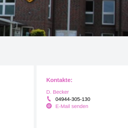
Kontakte:
D. Becker
04944-305-130
E-Mail senden