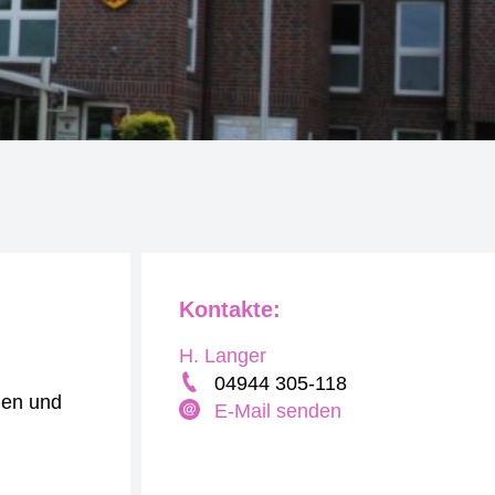
Kontakte:
H. Langer
04944 305-118
ien und
E-Mail senden