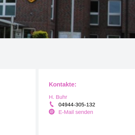
Kontakte:
H. Buhr
04944-305-132
E-Mail senden