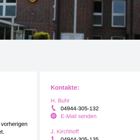
Kontakte:
H. Buhr
04944-305-132
E-Mail senden
r vorherigen
J. Kirchhoff
t.
04944-305-135