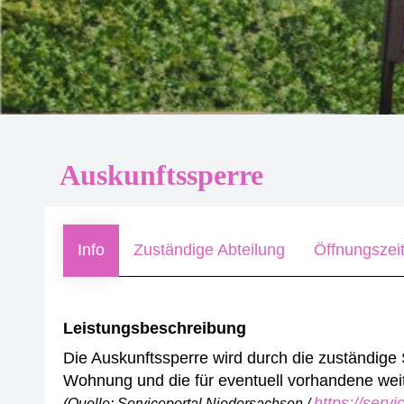
Auskunftssperre
Info
Zuständige Abteilung
Öffnungszei
Leistungsbeschreibung
Die Auskunftssperre wird durch die zuständige St
Wohnung und die für eventuell vorhandene weit
https://serv
(Quelle: Serviceportal Niedersachsen /