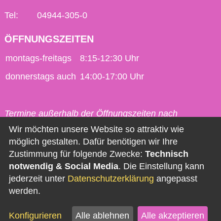
Tel:
04944-305-0
ÖFFNUNGSZEITEN
montags-freitags
8:15-12:30 Uhr
donnerstags auch
14:00-17:00 Uhr
Termine außerhalb der Öffnungszeiten nach
vorheriger Vereinbarung möglich.
Wir möchten unsere Website so attraktiv wie
möglich gestalten. Dafür benötigen wir Ihre
Kontakt
Zustimmung für folgende Zwecke:
Technisch
notwendig & Social Media
. Die Einstellung kann
Impressum
jederzeit unter
Datenschutzerklärung
angepasst
Datenschutz
werden.
Barrierefreiheit
Konfigurieren
Alle ablehnen
Alle akzeptieren
Newsletter abonnieren