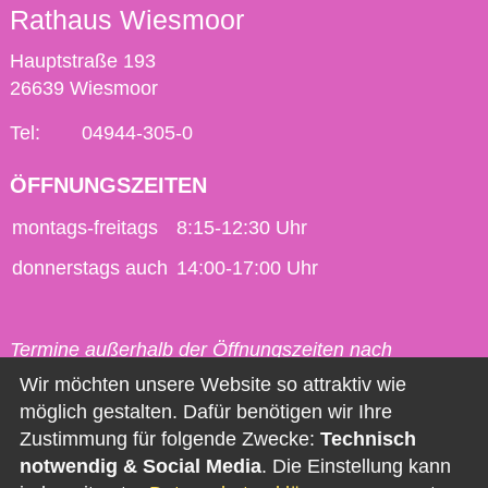
Rathaus Wiesmoor
Hauptstraße 193
26639 Wiesmoor
Tel:
04944-305-0
ÖFFNUNGSZEITEN
montags-freitags
8:15-12:30 Uhr
donnerstags auch
14:00-17:00 Uhr
Termine außerhalb der Öffnungszeiten nach
vorheriger Vereinbarung möglich.
Wir möchten unsere Website so attraktiv wie
möglich gestalten. Dafür benötigen wir Ihre
Kontakt
Zustimmung für folgende Zwecke:
Technisch
notwendig & Social Media
. Die Einstellung kann
Impressum