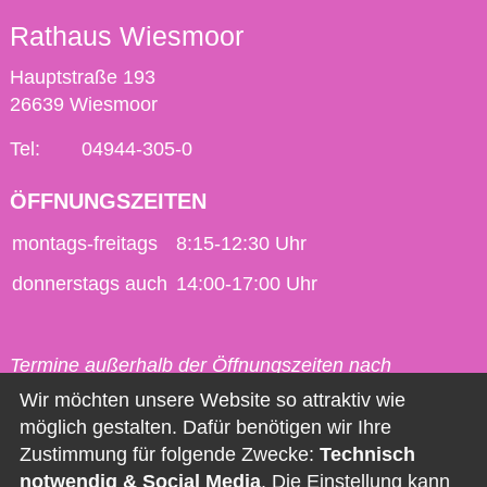
Rathaus Wiesmoor
Hauptstraße 193
26639 Wiesmoor
Tel:
04944-305-0
ÖFFNUNGSZEITEN
montags-freitags
8:15-12:30 Uhr
donnerstags auch
14:00-17:00 Uhr
Termine außerhalb der Öffnungszeiten nach
vorheriger Vereinbarung möglich.
Wir möchten unsere Website so attraktiv wie
möglich gestalten. Dafür benötigen wir Ihre
Kontakt
Zustimmung für folgende Zwecke:
Technisch
notwendig & Social Media
. Die Einstellung kann