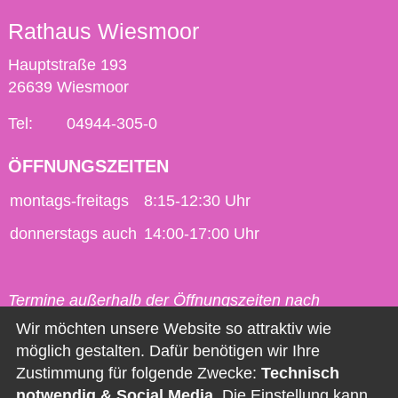
Rathaus Wiesmoor
Hauptstraße 193
26639 Wiesmoor
Tel:
04944-305-0
ÖFFNUNGSZEITEN
montags-freitags
8:15-12:30 Uhr
donnerstags auch
14:00-17:00 Uhr
Termine außerhalb der Öffnungszeiten nach
vorheriger Vereinbarung möglich.
Wir möchten unsere Website so attraktiv wie
möglich gestalten. Dafür benötigen wir Ihre
Kontakt
Zustimmung für folgende Zwecke:
Technisch
notwendig & Social Media
. Die Einstellung kann