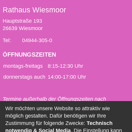
Rathaus Wiesmoor
Hauptstraße 193
26639 Wiesmoor
Tel:
04944-305-0
ÖFFNUNGSZEITEN
montags-freitags
8:15-12:30 Uhr
donnerstags auch
14:00-17:00 Uhr
Termine außerhalb der Öffnungszeiten nach
vorheriger Vereinbarung möglich.
Wir möchten unsere Website so attraktiv wie
möglich gestalten. Dafür benötigen wir Ihre
Kontakt
Zustimmung für folgende Zwecke:
Technisch
notwendig & Social Media
. Die Einstellung kann