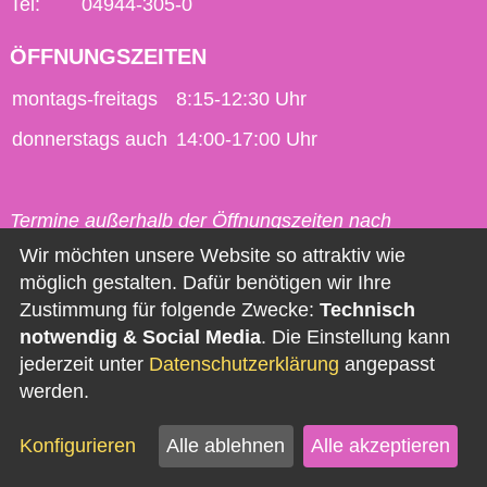
Tel:
04944-305-0
ÖFFNUNGSZEITEN
montags-freitags
8:15-12:30 Uhr
donnerstags auch
14:00-17:00 Uhr
Termine außerhalb der Öffnungszeiten nach
vorheriger Vereinbarung möglich.
Wir möchten unsere Website so attraktiv wie
möglich gestalten. Dafür benötigen wir Ihre
Kontakt
Zustimmung für folgende Zwecke:
Technisch
notwendig & Social Media
. Die Einstellung kann
Impressum
jederzeit unter
Datenschutzerklärung
angepasst
Datenschutz
werden.
Barrierefreiheit
Konfigurieren
Alle ablehnen
Alle akzeptieren
Newsletter abonnieren