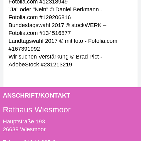
Fotolia.com #12318949
"Ja" oder "Nein" © Daniel Berkmann -
Fotolia.com #129206816
Bundestagswahl 2017 © stockWERK –
Fotolia.com #134516877
Landtagswahl 2017 © mitifoto - Fotolia.com
#167391992
Wir suchen Verstärkung © Brad Pict -
AdobeStock #231213219
ANSCHRIFT/KONTAKT
Rathaus Wiesmoor
Hauptstraße 193
26639 Wiesmoor