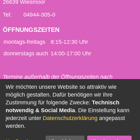
26639 Wiesmoor
Tel:
04944-305-0
ÖFFNUNGSZEITEN
montags-freitags
8:15-12:30 Uhr
donnerstags auch
14:00-17:00 Uhr
Termine außerhalb der Öffnungszeiten nach
vorheriger Vereinbarung möglich.
Wir möchten unsere Website so attraktiv wie
möglich gestalten. Dafür benötigen wir Ihre
Kontakt
Zustimmung für folgende Zwecke:
Technisch
notwendig & Social Media
. Die Einstellung kann
Impressum
jederzeit unter
Datenschutzerklärung
angepasst
Datenschutz
werden.
Barrierefreiheit