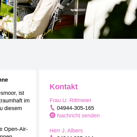
inne
Kontakt
smoor, ist
Frau U. Rittmeier
 traumhaft im
04944-305-165
zu diesem
Nachricht senden
ie Open-Air-
Herr J. Albers
innen