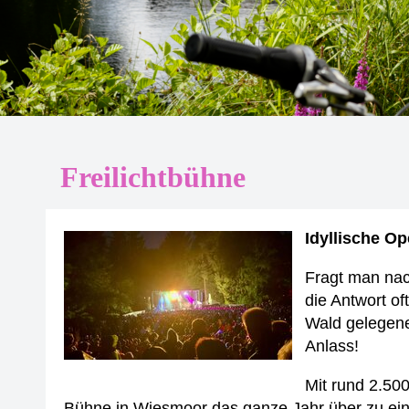
Freilichtbühne
Idyllische Op
Fragt man nac
die Antwort of
Wald gelegene
Anlass!
Mit rund 2.50
Bühne in Wiesmoor das ganze Jahr über zu ein