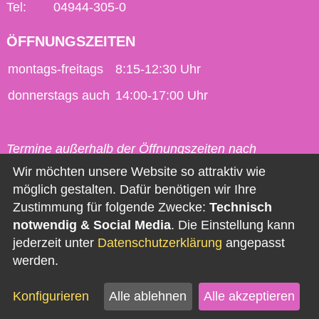
Tel:
04944-305-0
ÖFFNUNGSZEITEN
montags-freitags
8:15-12:30 Uhr
donnerstags auch
14:00-17:00 Uhr
Termine außerhalb der Öffnungszeiten nach
vorheriger Vereinbarung möglich.
Wir möchten unsere Website so attraktiv wie
möglich gestalten. Dafür benötigen wir Ihre
Kontakt
Zustimmung für folgende Zwecke:
Technisch
notwendig & Social Media
. Die Einstellung kann
Impressum
jederzeit unter
Datenschutzerklärung
angepasst
Datenschutz
werden.
Barrierefreiheit
Konfigurieren
Alle ablehnen
Alle akzeptieren
Newsletter abonnieren