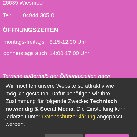
26639 Wiesmoor
Tel:
04944-305-0
ÖFFNUNGSZEITEN
montags-freitags
8:15-12:30 Uhr
donnerstags auch
14:00-17:00 Uhr
Termine außerhalb der Öffnungszeiten nach
vorheriger Vereinbarung möglich.
Wir möchten unsere Website so attraktiv wie
möglich gestalten. Dafür benötigen wir Ihre
Kontakt
Zustimmung für folgende Zwecke:
Technisch
notwendig & Social Media
. Die Einstellung kann
Impressum
jederzeit unter
Datenschutzerklärung
angepasst
Datenschutz
werden.
Barrierefreiheit