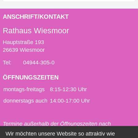
ANSCHRIFT/KONTAKT
Rathaus Wiesmoor
Hauptstraße 193
26639 Wiesmoor
Tel:
04944-305-0
ÖFFNUNGSZEITEN
montags-freitags
8:15-12:30 Uhr
donnerstags auch
14:00-17:00 Uhr
Termine außerhalb der Öffnungszeiten nach
vorheriger Vereinbarung möglich.
Wir möchten unsere Website so attraktiv wie