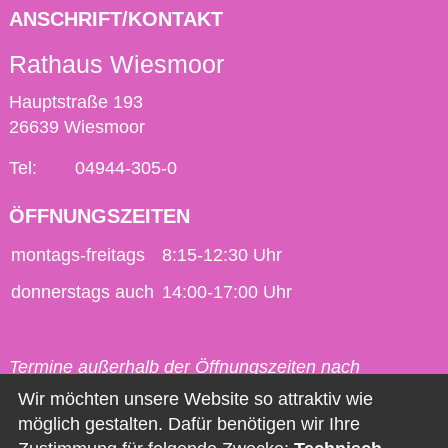
ANSCHRIFT/KONTAKT
Rathaus Wiesmoor
Hauptstraße 193
26639 Wiesmoor
Tel:
04944-305-0
ÖFFNUNGSZEITEN
montags-freitags
8:15-12:30 Uhr
donnerstags auch
14:00-17:00 Uhr
Termine außerhalb der Öffnungszeiten nach
vorheriger Vereinbarung möglich.
Wir möchten unsere Website so attraktiv wie
möglich gestalten. Dafür benötigen wir Ihre
Kontakt