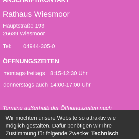
ANSCHRIFT/KONTAKT
Rathaus Wiesmoor
Hauptstraße 193
26639 Wiesmoor
Tel:
04944-305-0
ÖFFNUNGSZEITEN
montags-freitags
8:15-12:30 Uhr
donnerstags auch
14:00-17:00 Uhr
Termine außerhalb der Öffnungszeiten nach
vorheriger Vereinbarung möglich.
Wir möchten unsere Website so attraktiv wie
möglich gestalten. Dafür benötigen wir Ihre
Kontakt
Zustimmung für folgende Zwecke:
Technisch