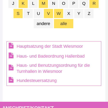
J
K
L
M
N
O
P
Q
R
S
T
U
V
W
X
Y
Z
andere
alle
Hauptsatzung der Stadt Wiesmoor
Haus- und Badeordnung Hallenbad
Haus- und Benutzungsordnung für die
Turnhallen in Wiesmoor
Hundesteuersatzung