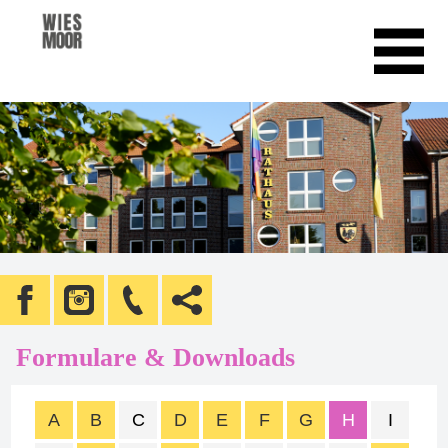
Formulare & Downloads
A
B
C
D
E
F
G
H
I