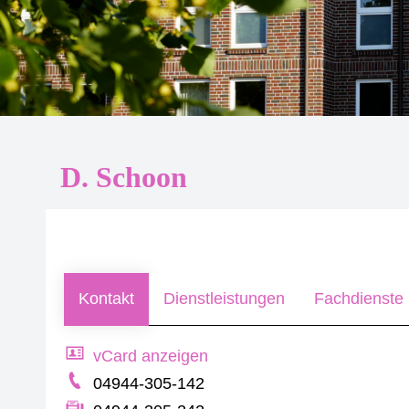
D. Schoon
Kontakt
Dienstleistungen
Fachdienste 
vCard anzeigen
04944-305-142