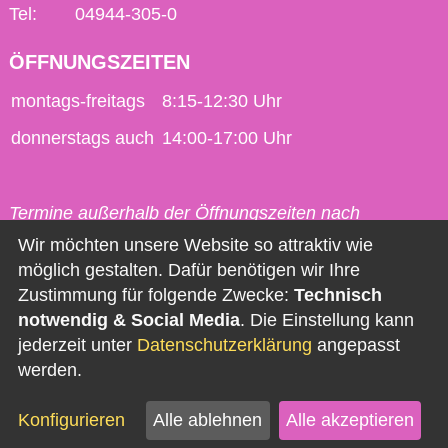
Tel:
04944-305-0
ÖFFNUNGSZEITEN
montags-freitags
8:15-12:30 Uhr
donnerstags auch
14:00-17:00 Uhr
Termine außerhalb der Öffnungszeiten nach
vorheriger Vereinbarung möglich.
Wir möchten unsere Website so attraktiv wie
möglich gestalten. Dafür benötigen wir Ihre
Kontakt
Zustimmung für folgende Zwecke:
Technisch
notwendig & Social Media
. Die Einstellung kann
Impressum
jederzeit unter
Datenschutzerklärung
angepasst
Datenschutz
werden.
Barrierefreiheit
Konfigurieren
Alle ablehnen
Alle akzeptieren
Newsletter abonnieren