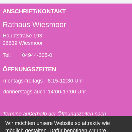
ANSCHRIFT/KONTAKT
Rathaus Wiesmoor
Hauptstraße 193
26639 Wiesmoor
Tel:
04944-305-0
ÖFFNUNGSZEITEN
montags-freitags
8:15-12:30 Uhr
donnerstags auch
14:00-17:00 Uhr
Termine außerhalb der Öffnungszeiten nach
vorheriger Vereinbarung möglich.
Wir möchten unsere Website so attraktiv wie
möglich gestalten. Dafür benötigen wir Ihre