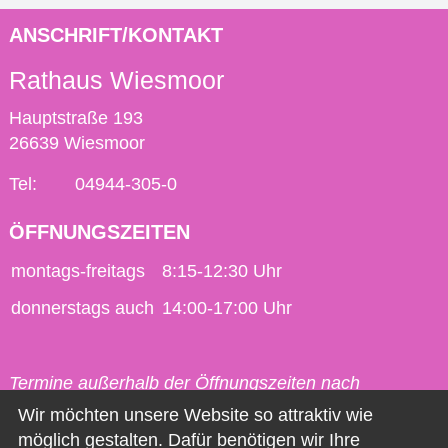
ANSCHRIFT/KONTAKT
Rathaus Wiesmoor
Hauptstraße 193
26639 Wiesmoor
Tel:
04944-305-0
ÖFFNUNGSZEITEN
montags-freitags
8:15-12:30 Uhr
donnerstags auch
14:00-17:00 Uhr
Termine außerhalb der Öffnungszeiten nach
vorheriger Vereinbarung möglich.
Wir möchten unsere Website so attraktiv wie
möglich gestalten. Dafür benötigen wir Ihre