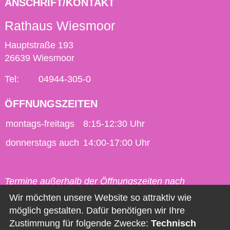
ANSCHRIFT/KONTAKT
Rathaus Wiesmoor
Hauptstraße 193
26639 Wiesmoor
Tel:
04944-305-0
ÖFFNUNGSZEITEN
montags-freitags
8:15-12:30 Uhr
donnerstags auch
14:00-17:00 Uhr
Termine außerhalb der Öffnungszeiten nach
vorheriger Vereinbarung möglich.
Wir möchten unsere Website so attraktiv wie
möglich gestalten. Dafür benötigen wir Ihre
Kontakt
Zustimmung für folgende Zwecke:
Technisch