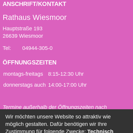
ANSCHRIFT/KONTAKT
Rathaus Wiesmoor
Hauptstraße 193
26639 Wiesmoor
Tel:
04944-305-0
ÖFFNUNGSZEITEN
montags-freitags
8:15-12:30 Uhr
donnerstags auch
14:00-17:00 Uhr
Termine außerhalb der Öffnungszeiten nach
vorheriger Vereinbarung möglich.
Wir möchten unsere Website so attraktiv wie
möglich gestalten. Dafür benötigen wir Ihre
Kontakt
Zustimmung für folgende Zwecke:
Technisch