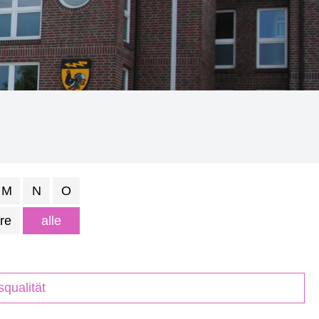
M
N
O
re
alle
qualität