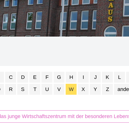
B
C
D
E
F
G
H
I
J
K
L
Q
R
S
T
U
V
W
X
Y
Z
ande
das junge Wirtschaftszentrum mit der besonderen Lebens