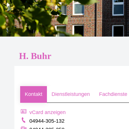
H. Buhr
Kontakt
Dienstleistungen
Fachdienste 
vCard anzeigen
04944-305-132