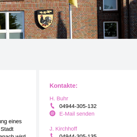
Kontakte:
H. Buhr
04944-305-132
E-Mail senden
ung eines
J. Kirchhoff
 Stadt
04944-305-135
anach wird