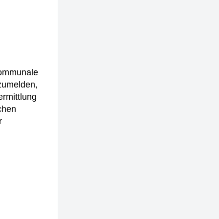
kommunale
nzumelden,
ermittlung
schen
r