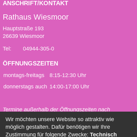
ANSCHRIFT/KONTAKT
Rathaus Wiesmoor
Hauptstraße 193
26639 Wiesmoor
Tel:
04944-305-0
ÖFFNUNGSZEITEN
montags-freitags
8:15-12:30 Uhr
donnerstags auch
14:00-17:00 Uhr
Termine außerhalb der Öffnungszeiten nach
vorheriger Vereinbarung möglich.
Wir möchten unsere Website so attraktiv wie
möglich gestalten. Dafür benötigen wir Ihre
Kontakt
Zustimmung für folgende Zwecke:
Technisch