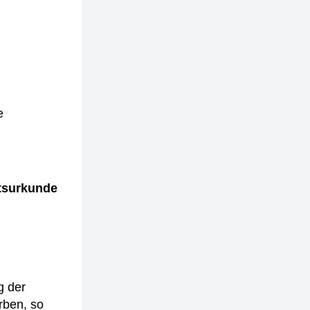
e
tsurkunde
g der
rben, so