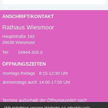
ANSCHRIFT/KONTAKT
Rathaus Wiesmoor
Hauptstraße 193
26639 Wiesmoor
Tel:
04944-305-0
ÖFFNUNGSZEITEN
montags-freitags
8:15-12:30 Uhr
donnerstags auch
14:00-17:00 Uhr
Termine außerhalb der Öffnungszeiten nach
vorheriger Vereinbarung möglich.
Wir möchten unsere Website so attraktiv wie