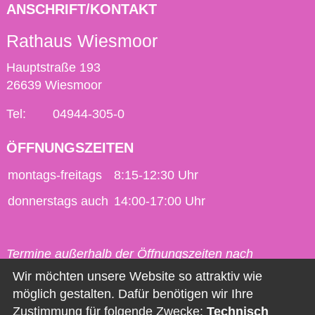
ANSCHRIFT/KONTAKT
Rathaus Wiesmoor
Hauptstraße 193
26639 Wiesmoor
Tel:
04944-305-0
ÖFFNUNGSZEITEN
montags-freitags
8:15-12:30 Uhr
donnerstags auch
14:00-17:00 Uhr
Termine außerhalb der Öffnungszeiten nach
vorheriger Vereinbarung möglich.
Wir möchten unsere Website so attraktiv wie
möglich gestalten. Dafür benötigen wir Ihre
Kontakt
Zustimmung für folgende Zwecke:
Technisch