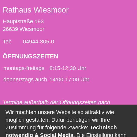
Rathaus Wiesmoor
Hauptstraße 193
26639 Wiesmoor
Tel:
04944-305-0
ÖFFNUNGSZEITEN
montags-freitags
8:15-12:30 Uhr
donnerstags auch
14:00-17:00 Uhr
Termine außerhalb der Öffnungszeiten nach
vorheriger Vereinbarung möglich.
Wir möchten unsere Website so attraktiv wie
möglich gestalten. Dafür benötigen wir Ihre
Kontakt
Zustimmung für folgende Zwecke:
Technisch
notwendig & Social Media
. Die Einstellung kann