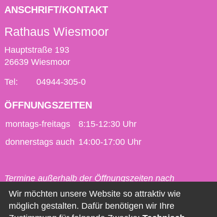
ANSCHRIFT/KONTAKT
Rathaus Wiesmoor
Hauptstraße 193
26639 Wiesmoor
Tel:
04944-305-0
ÖFFNUNGSZEITEN
montags-freitags
8:15-12:30 Uhr
donnerstags auch
14:00-17:00 Uhr
Termine außerhalb der Öffnungszeiten nach
vorheriger Vereinbarung möglich.
Wir möchten unsere Website so attraktiv wie
möglich gestalten. Dafür benötigen wir Ihre