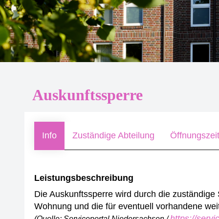
Auskunftssperre
Info
Zuständige Abteilung
Öffnungszei
Leistungsbeschreibung
Die Auskunftssperre wird durch die zuständige St
Wohnung und die für eventuell vorhandene weit
https://serv
(Quelle: Serviceportal Niedersachsen /