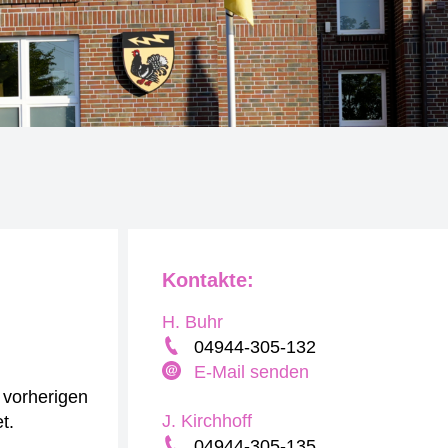
Kontakte:
H. Buhr
04944-305-132
E-Mail senden
r vorherigen
J. Kirchhoff
t.
04944-305-135