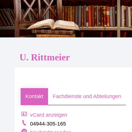
U. Rittmeier
Kontakt
Fachdienste und Abteilungen
vCard anzeigen
04944-305-165