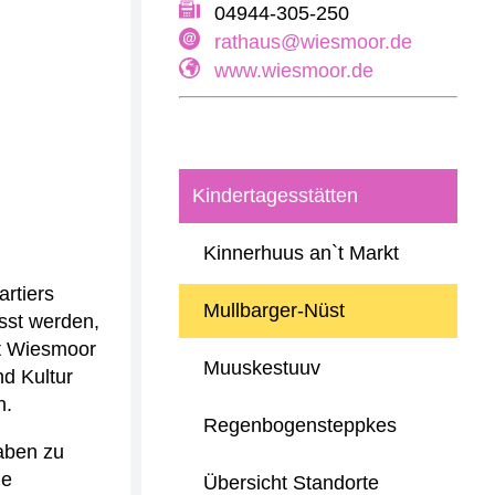
04944-305-250
rathaus@wiesmoor.de
www.wiesmoor.de
Kindertagesstätten
Kinnerhuus an`t Markt
rtiers
Mullbarger-Nüst
usst werden,
dt Wiesmoor
Muuskestuuv
d Kultur
n.
Regenbogensteppkes
gaben zu
ie
Übersicht Standorte