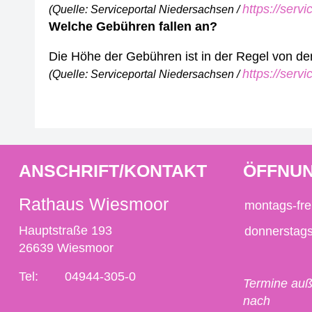
https://serv
(Quelle: Serviceportal Niedersachsen /
Welche Gebühren fallen an?
Die Höhe der Gebühren ist in der Regel von d
https://serv
(Quelle: Serviceportal Niedersachsen /
ANSCHRIFT/KONTAKT
ÖFFNUN
Rathaus Wiesmoor
montags-fre
Hauptstraße 193
donnerstag
26639 Wiesmoor
Tel:
04944-305-0
Termine auß
nach