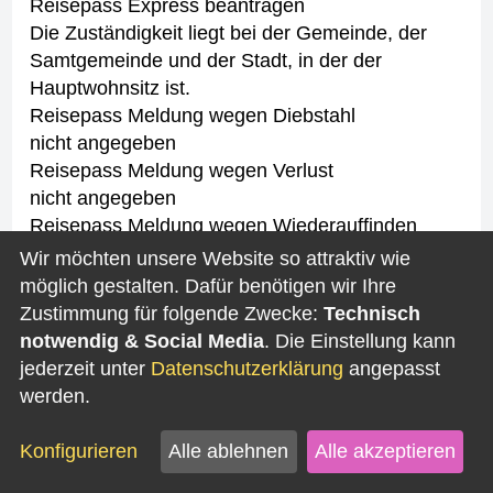
Reisepass Express beantragen
Die Zuständigkeit liegt bei der Gemeinde, der
Samtgemeinde und der Stadt, in der der
Hauptwohnsitz ist.
Reisepass Meldung wegen Diebstahl
nicht angegeben
Reisepass Meldung wegen Verlust
nicht angegeben
Reisepass Meldung wegen Wiederauffinden
nicht angegeben
Wir möchten unsere Website so attraktiv wie
(Quelle: Serviceportal Niedersachsen /
möglich gestalten. Dafür benötigen wir Ihre
https://service.niedersachsen.de
)
Zustimmung für folgende Zwecke:
Technisch
notwendig & Social Media
. Die Einstellung kann
Rechtsbehelf
jederzeit unter
Datenschutzerklärung
angepasst
werden.
Kinderreisepass Meldung wegen Diebstahl
nicht angegeben
Konfigurieren
Alle ablehnen
Alle akzeptieren
Kinderreisepass Meldung wegen Verlust
nicht angegeben