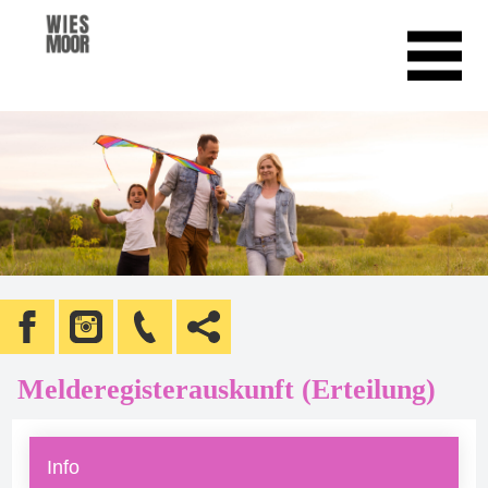
Melderegisterauskunft (Erteilung)
Info