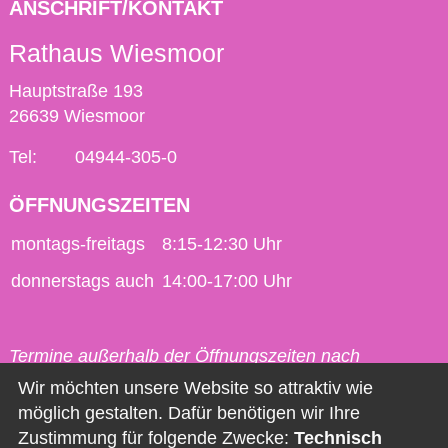
ANSCHRIFT/KONTAKT
Rathaus Wiesmoor
Hauptstraße 193
26639 Wiesmoor
Tel:
04944-305-0
ÖFFNUNGSZEITEN
montags-freitags
8:15-12:30 Uhr
donnerstags auch
14:00-17:00 Uhr
Termine außerhalb der Öffnungszeiten nach
vorheriger Vereinbarung möglich.
Wir möchten unsere Website so attraktiv wie
möglich gestalten. Dafür benötigen wir Ihre
Kontakt
Zustimmung für folgende Zwecke:
Technisch